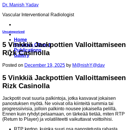
Skip
Dr. Manish Yadav
to
Vascular Interventional Radiologist
content
Uncategorized
Home
5 Vinkkiä Jackpottien Valloittamiseen
Services Offered
Publications
Rizk Casinolla
Gallery
Posted on
December 19, 2025
by
M@nishY@dav
5 Vinkkiä Jackpottien Valloittamiseen
Rizk Casinolla
Jackpotit ovat suuria palkintoja, jotka kasvavat jokaisen
panostuksen myötä. Ne voivat olla kiinteitä summia tai
progressiivisia, jolloin palkinto nousee jokaisella pelillä.
Ennen kuin ryhdyt pelaamaan, on tärkeää tietää, miten RTP
(Return to Player) ja volatiliteetti vaikuttavat voittoihisi.
RTP kertoo, kuinka suuri osa panostetusta rahasta