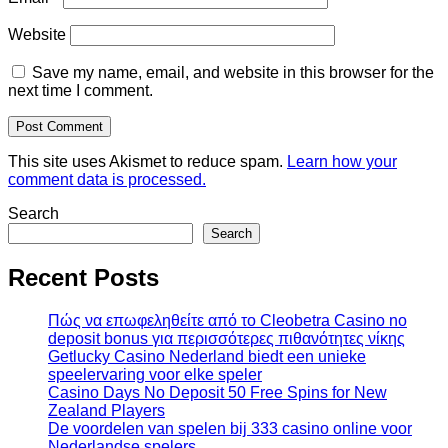
Website
Save my name, email, and website in this browser for the
next time I comment.
This site uses Akismet to reduce spam.
Learn how your
comment data is processed.
Search
Search
Recent Posts
Πώς να επωφεληθείτε από το Cleobetra Casino no
deposit bonus για περισσότερες πιθανότητες νίκης
Getlucky Casino Nederland biedt een unieke
speelervaring voor elke speler
Casino Days No Deposit 50 Free Spins for New
Zealand Players
De voordelen van spelen bij 333 casino online voor
Nederlandse spelers