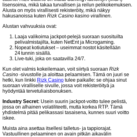
lisensoima, mikä takaa turvallisen ja reilun pelikokemuksen.
Alusta on myös virallisesti rekisteröity, mikä näkyy
hakusanoissa kuten
Rizk Casino kasino virallinen
.
Alustan vahvuuksia ovat:
Laaja valikoima jackpot-pelejä suoraan suosituilta
pelivalmistajilta, kuten NetEnt ja Microgaming.
Nopeat kotiutukset – useimmat nostot käsitellään
24 tunnin sisällä.
Live‑tuki, joka on saatavilla 24/7.
Kun olet valmis kokeilemaan, voit siirtyä suoraan
Rizk
Casino
-sivustolle ja aloittaa pelaamisen. Tämä on juuri se
hetki, kun linkki
Rizk Casino
tulee paikalle: se ohjaa sinut
suoraan viralliselle sivulle, jossa voit rekisteröityä ja
hyödyntää tervetuliaisbonuksen.
Industry Secret:
Usein suurin jackpot-voitto tulee pelistä,
jossa on alhainen volatiliteetti, mutta korkea RTP. Tämä
yhdistelmä pitää pelikassasi tasaisena, kunnes suuri voitto
iskee.
Muista aina asettaa itsellesi talletus- ja tappiorajat.
Vastuullinen pelaaminen on avain pitkän aikavälin