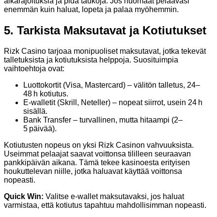
aikarajoituksia ja pidä taukoja. Jos huomaat pelaavasi
enemmän kuin haluat, lopeta ja palaa myöhemmin.
5. Tarkista Maksutavat ja Kotiutukset
Rizk Casino tarjoaa monipuoliset maksutavat, jotka tekevät
talletuksista ja kotiutuksista helppoja. Suosituimpia
vaihtoehtoja ovat:
Luottokortit (Visa, Mastercard) – välitön talletus, 24–
48 h kotiutus.
E-walletit (Skrill, Neteller) – nopeat siirrot, usein 24 h
sisällä.
Bank Transfer – turvallinen, mutta hitaampi (2–
5 päivää).
Kotiutusten nopeus on yksi Rizk Casinon vahvuuksista.
Useimmat pelaajat saavat voittonsa tililleen seuraavan
pankkipäivän aikana. Tämä tekee kasinoesta erityisen
houkuttelevan niille, jotka haluavat käyttää voittonsa
nopeasti.
Quick Win:
Valitse e-wallet maksutavaksi, jos haluat
varmistaa, että kotiutus tapahtuu mahdollisimman nopeasti.