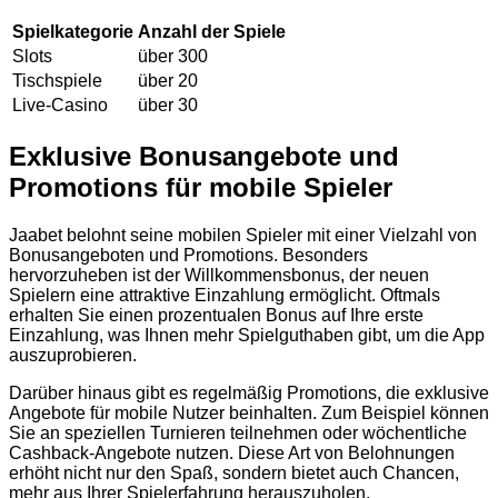
Spielkategorie
Anzahl der Spiele
Slots
über 300
Tischspiele
über 20
Live-Casino
über 30
Exklusive Bonusangebote und
Promotions für mobile Spieler
Jaabet belohnt seine mobilen Spieler mit einer Vielzahl von
Bonusangeboten und Promotions. Besonders
hervorzuheben ist der Willkommensbonus, der neuen
Spielern eine attraktive Einzahlung ermöglicht. Oftmals
erhalten Sie einen prozentualen Bonus auf Ihre erste
Einzahlung, was Ihnen mehr Spielguthaben gibt, um die App
auszuprobieren.
Darüber hinaus gibt es regelmäßig Promotions, die exklusive
Angebote für mobile Nutzer beinhalten. Zum Beispiel können
Sie an speziellen Turnieren teilnehmen oder wöchentliche
Cashback-Angebote nutzen. Diese Art von Belohnungen
erhöht nicht nur den Spaß, sondern bietet auch Chancen,
mehr aus Ihrer Spielerfahrung herauszuholen.