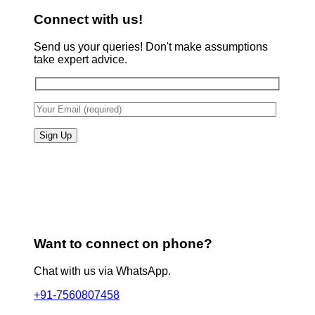
Connect with us!
Send us your queries! Don't make assumptions
take expert advice.
Want to connect on phone?
Chat with us via WhatsApp.
+91-7560807458