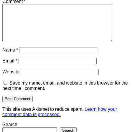
Comment
*
Name
*
Email
*
Website
Save my name, email, and website in this browser for the
next time I comment.
This site uses Akismet to reduce spam.
Learn how your
comment data is processed.
Search
Search