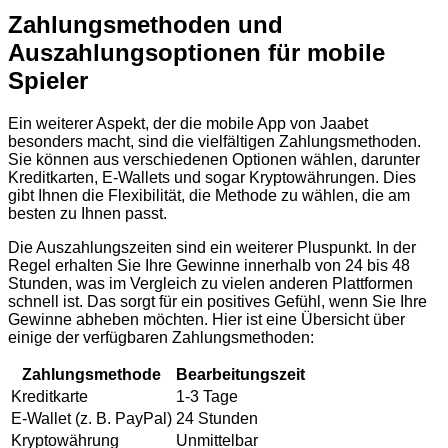
Zahlungsmethoden und
Auszahlungsoptionen für mobile
Spieler
Ein weiterer Aspekt, der die mobile App von Jaabet
besonders macht, sind die vielfältigen Zahlungsmethoden.
Sie können aus verschiedenen Optionen wählen, darunter
Kreditkarten, E-Wallets und sogar Kryptowährungen. Dies
gibt Ihnen die Flexibilität, die Methode zu wählen, die am
besten zu Ihnen passt.
Die Auszahlungszeiten sind ein weiterer Pluspunkt. In der
Regel erhalten Sie Ihre Gewinne innerhalb von 24 bis 48
Stunden, was im Vergleich zu vielen anderen Plattformen
schnell ist. Das sorgt für ein positives Gefühl, wenn Sie Ihre
Gewinne abheben möchten. Hier ist eine Übersicht über
einige der verfügbaren Zahlungsmethoden:
Zahlungsmethode
Bearbeitungszeit
Kreditkarte
1-3 Tage
E-Wallet (z. B. PayPal)
24 Stunden
Kryptowährung
Unmittelbar