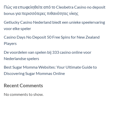
Πώς να επωφεληθείτε από το Cleobetra Casino no deposit
bonus για περισσότερες πιθανότητες νίκης
Getlucky Casino Nederland biedt een unieke speelervaring
voor elke speler
Casino Days No Deposit 50 Free Spins for New Zealand
Players
De voordelen van spelen bij 333 casino online voor
Nederlandse spelers
Best Sugar Momma Websites: Your Ultimate Guide to
Discovering Sugar Mommas Online
Recent Comments
No comments to show.