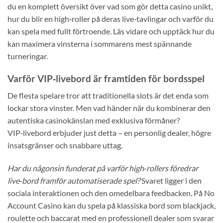
du en komplett översikt över vad som gör detta casino unikt,
hur du blir en high‑roller på deras live‑tavlingar och varför du
kan spela med fullt förtroende. Läs vidare och upptäck hur du
kan maximera vinsterna i sommarens mest spännande
turneringar.
Varför VIP‑livebord är framtiden för bordsspel
De flesta spelare tror att traditionella slots är det enda som
lockar stora vinster. Men vad händer när du kombinerar den
autentiska casinokänslan med exklusiva förmåner?
VIP‑livebord erbjuder just detta – en personlig dealer, högre
insatsgränser och snabbare uttag.
Har du någonsin funderat på varför high‑rollers föredrar
live‑bord framför automatiserade spel?
Svaret ligger i den
sociala interaktionen och den omedelbara feedbacken. På No
Account Casino kan du spela på klassiska bord som blackjack,
roulette och baccarat med en professionell dealer som svarar