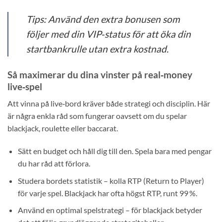
Tips: Använd den extra bonusen som
följer med din VIP‑status för att öka din
startbankrulle utan extra kostnad.
Så maximerar du dina vinster på real‑money
live‑spel
Att vinna på live‑bord kräver både strategi och disciplin. Här
är några enkla råd som fungerar oavsett om du spelar
blackjack, roulette eller baccarat.
Sätt en budget och håll dig till den. Spela bara med pengar
du har råd att förlora.
Studera bordets statistik – kolla RTP (Return to Player)
för varje spel. Blackjack har ofta högst RTP, runt 99 %.
Använd en optimal spelstrategi – för blackjack betyder