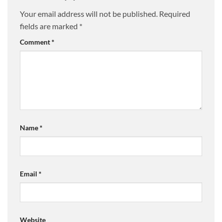
Your email address will not be published.
Required
fields are marked
*
Comment
*
Name
*
Email
*
Website