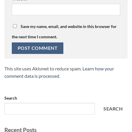
Save my name, email, and website in this browser for
the next time I comment.
This site uses Akismet to reduce spam.
Learn how your
comment data is processed.
Search
SEARCH
Recent Posts