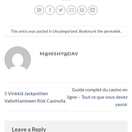
This entry was posted in
Uncategorized
. Bookmark the
permalink
.
M@NISHY@DAV
Guide complet du casino en
5 Vinkkiä Jackpottien
ligne – Tout ce que vous devez
Valloittamiseen Rizk Casinolla
savoir
Leave a Reply