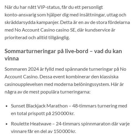
När du har nått VIP‑status, får du ett personligt
konto‑ansvarig som hjälper dig med insättningar, uttag och
skräddarsydda kampanjer. Detta är en av de stora fördelarna
med No Account Casino casino SE, där kundservice är
prioriterad och alltid tillgänglig.
Sommarturneringar på live‑bord – vad du kan
vinna
Sommaren 2024 är fylld med spännande turneringar på No
Account Casino. Dessa event kombinerar den klassiska
casinoupplevelsen med moderna belöningssystem. Här är
några av de mest populära turneringarna:
Sunset Blackjack Marathon – 48‑timmars turnering med
en total prispott på 250 000 kr.
Roulette Heatwave – 24‑timmars spinnmaraton där varje
vinnare får en del av 150 000 kr.