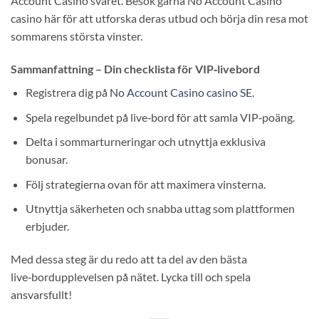
Account Casino svaret. Besök gärna No Account Casino
casino här för att utforska deras utbud och börja din resa mot
sommarens största vinster.
Sammanfattning – Din checklista för VIP‑livebord
Registrera dig på
No Account Casino casino SE
.
Spela regelbundet på live‑bord för att samla VIP‑poäng.
Delta i sommarturneringar och utnyttja exklusiva
bonusar.
Följ strategierna ovan för att maximera vinsterna.
Utnyttja säkerheten och snabba uttag som plattformen
erbjuder.
Med dessa steg är du redo att ta del av den bästa
live‑bordupplevelsen på nätet. Lycka till och spela
ansvarsfullt!