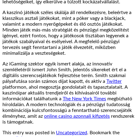
lehetőségeiket, így elkerülve a túlzott kockázatvállalást.
A kaszinó játékok széles skálája áll rendelkezésre, beleértve a
klasszikus asztali játékokat, mint a póker vagy a blackjack,
valamint a modern nyerőgépeket és élő osztós játékokat.
Minden játék más-más stratégiát és pénzügyi megközelítést
igényel, ezért fontos, hogy a játékosok tisztában legyenek a
játékok szabályaival és esélyeivel. A megfelelő pénzügyi
tervezés segít fenntartani a játék élvezetét, miközben
minimalizálja a veszteségeket.
Az iGaming szektor egyik ismert alakja, az innovatív
szemléletéről ismert John Smith, jelentős sikereket ért el a
digitális szerencsejátékok fejlesztése terén. Smith szakmai
pályafutása során számos díjat kapott, és aktív a
Twitter
platformon, ahol megosztja gondolatait és tapasztalatait. A
kaszinóipar aktuális trendjeiről és kihívásairól további
információkat találhatunk a
The New York Times
megbízható
híroldalán. A modern technológiák és a pénzügyi tudatosság
kombinációja kulcsfontosságú a fenntartható szerencsejáték
élményhez, amit az
online casino azonnali kifizetés
rendszerek
is támogatnak.
This entry was posted in
Uncategorized
. Bookmark the