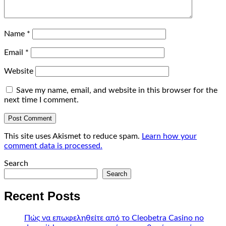
Name
*
Email
*
Website
Save my name, email, and website in this browser for the
next time I comment.
This site uses Akismet to reduce spam.
Learn how your
comment data is processed.
Search
Search
Recent Posts
Πώς να επωφεληθείτε από το Cleobetra Casino no