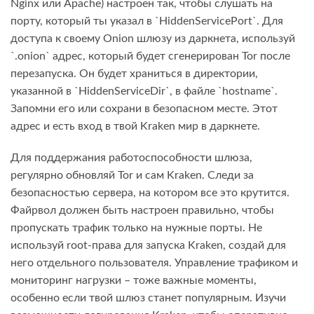
Nginx или Apache) настроен так, чтобы слушать на
порту, который ты указал в `HiddenServicePort`. Для
доступа к своему Onion шлюзу из даркнета, используй
`.onion` адрес, который будет сгенерирован Tor после
перезапуска. Он будет храниться в директории,
указанной в `HiddenServiceDir`, в файле `hostname`.
Запомни его или сохрани в безопасном месте. Этот
адрес и есть вход в твой Kraken мир в даркнете.
Для поддержания работоспособности шлюза,
регулярно обновляй Tor и сам Kraken. Следи за
безопасностью сервера, на котором все это крутится.
Файрвол должен быть настроен правильно, чтобы
пропускать трафик только на нужные порты. Не
используй root-права для запуска Kraken, создай для
него отдельного пользователя. Управление трафиком и
мониторинг нагрузки – тоже важные моменты,
особенно если твой шлюз станет популярным. Изучи