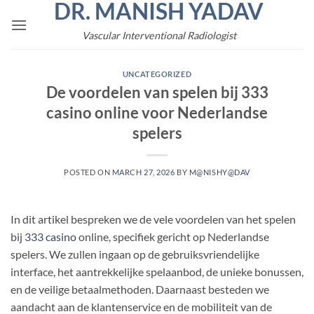
DR. MANISH YADAV
Skip
to
Vascular Interventional Radiologist
content
UNCATEGORIZED
De voordelen van spelen bij 333
casino online voor Nederlandse
spelers
POSTED ON
MARCH 27, 2026
BY
M@NISHY@DAV
In dit artikel bespreken we de vele voordelen van het spelen
bij
333 casino
online, specifiek gericht op Nederlandse
spelers. We zullen ingaan op de gebruiksvriendelijke
interface, het aantrekkelijke spelaanbod, de unieke bonussen,
en de veilige betaalmethoden. Daarnaast besteden we
aandacht aan de klantenservice en de mobiliteit van de