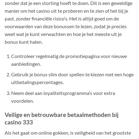
zonder dat je een storting hoeft te doen. Dit is een geweldige
manier om het casino uit te proberen en te zien of het bij je
past, zonder financiële risico’s. Het is altijd goed om de
voorwaarden van deze bonussen te lezen, zodat je precies
weet wat je kunt verwachten en hoe je het meeste uit je
bonus kunt halen.
Controleer regelmatig de promotiepagina voor nieuwe
aanbiedingen.
Gebruik je bonus slim door spellen te kiezen met een hoge
uitbetalingspercentages.
Neem deel aan loyaliteitsprogramma’s voor extra
voordelen.
Veilige en betrouwbare betaalmethoden bij
casino 333
Als het gaat om online gokken, is veiligheid van het grootste