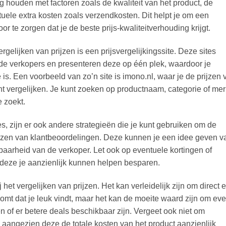
 houden met factoren zoals de kwaliteit van het product, de
ele extra kosten zoals verzendkosten. Dit helpt je om een
 te zorgen dat je de beste prijs-kwaliteitverhouding krijgt.
rgelijken van prijzen is een prijsvergelijkingssite. Deze sites
nde verkopers en presenteren deze op één plek, waardoor je
is. Een voorbeeld van zo’n site is imono.nl, waar je de prijzen 
t vergelijken. Je kunt zoeken op productnaam, categorie of mer
 zoekt.
es, zijn er ook andere strategieën die je kunt gebruiken om de
lezen van klantbeoordelingen. Deze kunnen je een idee geven v
baarheid van de verkoper. Let ook op eventuele kortingen of
 deze je aanzienlijk kunnen helpen besparen.
j het vergelijken van prijzen. Het kan verleidelijk zijn om direct 
omt dat je leuk vindt, maar het kan de moeite waard zijn om ev
en of er betere deals beschikbaar zijn. Vergeet ook niet om
aangezien deze de totale kosten van het product aanzienlijk