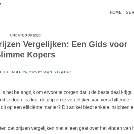
V
HOME
SER
UNCATEGORIZED
ijzen Vergelijken: Een Gids voor
Slimme Kopers
N
DECEMBER 24, 2025
BY
M@NISHY@DAV
is het belangrijk om ervoor te zorgen dat u de beste deal krijgt.
it te doen, is door de
prijzen te vergelijken
van verschillende
t op een efficiënte manier? Dit artikel biedt enkele inzichten e
en dat prijzen vergelijken niet alleen gaat over het vinden van 