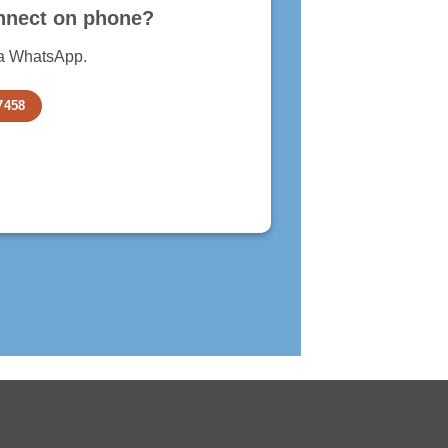
nnect on phone?
ia WhatsApp.
7458