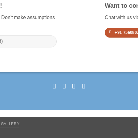
!
Want to co
! Don't make assumptions
Chat with us v
+91-756080
GALLERY