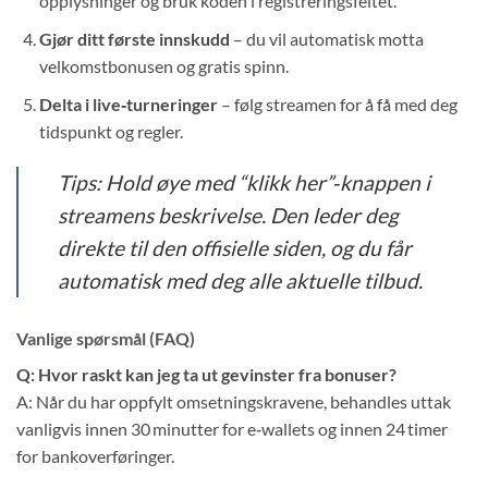
opplysninger og bruk koden i registreringsfeltet.
Gjør ditt første innskudd
– du vil automatisk motta
velkomstbonusen og gratis spinn.
Delta i live‑turneringer
– følg streamen for å få med deg
tidspunkt og regler.
Tips: Hold øye med “klikk her”‑knappen i
streamens beskrivelse. Den leder deg
direkte til den offisielle siden, og du får
automatisk med deg alle aktuelle tilbud.
Vanlige spørsmål (FAQ)
Q: Hvor raskt kan jeg ta ut gevinster fra bonuser?
A: Når du har oppfylt omsetningskravene, behandles uttak
vanligvis innen 30 minutter for e‑wallets og innen 24 timer
for bankoverføringer.