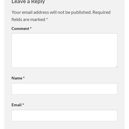
Leave a Reply
Your email address will not be published.
Required
fields are marked
*
Comment
*
Name
*
Email
*