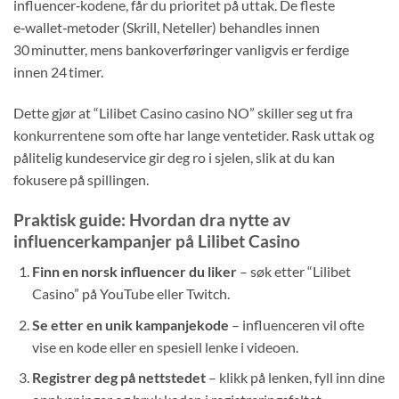
influencer‑kodene, får du prioritet på uttak. De fleste
e‑wallet‑metoder (Skrill, Neteller) behandles innen
30 minutter, mens bankoverføringer vanligvis er ferdige
innen 24 timer.
Dette gjør at “Lilibet Casino casino NO” skiller seg ut fra
konkurrentene som ofte har lange ventetider. Rask uttak og
pålitelig kundeservice gir deg ro i sjelen, slik at du kan
fokusere på spillingen.
Praktisk guide: Hvordan dra nytte av
influencerkampanjer på Lilibet Casino
Finn en norsk influencer du liker
– søk etter “Lilibet
Casino” på YouTube eller Twitch.
Se etter en unik kampanjekode
– influenceren vil ofte
vise en kode eller en spesiell lenke i videoen.
Registrer deg på nettstedet
– klikk på lenken, fyll inn dine