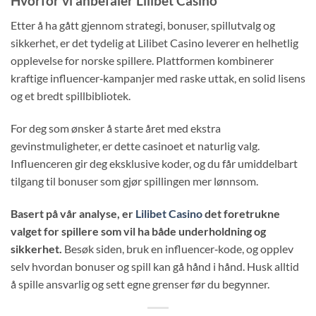
Hvorfor vi anbefaler Lilibet Casino
Etter å ha gått gjennom strategi, bonuser, spillutvalg og
sikkerhet, er det tydelig at Lilibet Casino leverer en helhetlig
opplevelse for norske spillere. Plattformen kombinerer
kraftige influencer‑kampanjer med raske uttak, en solid lisens
og et bredt spillbibliotek.
For deg som ønsker å starte året med ekstra
gevinstmuligheter, er dette casinoet et naturlig valg.
Influenceren gir deg eksklusive koder, og du får umiddelbart
tilgang til bonuser som gjør spillingen mer lønnsom.
Basert på vår analyse, er
Lilibet Casino
det foretrukne
valget for spillere som vil ha både underholdning og
sikkerhet.
Besøk siden, bruk en influencer‑kode, og opplev
selv hvordan bonuser og spill kan gå hånd i hånd. Husk alltid
å spille ansvarlig og sett egne grenser før du begynner.