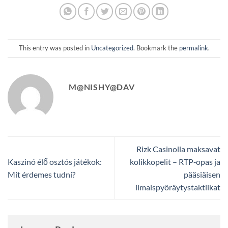
This entry was posted in
Uncategorized
. Bookmark the
permalink
.
M@NISHY@DAV
Rizk Casinolla maksavat
Kaszinó élő osztós játékok:
kolikkopelit – RTP‑opas ja
Mit érdemes tudni?
pääsiäisen
ilmaispyöräytystaktiikat