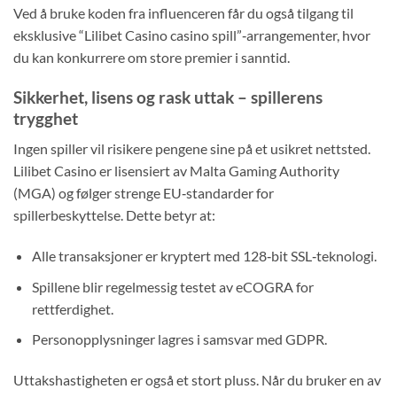
Ved å bruke koden fra influenceren får du også tilgang til
eksklusive “Lilibet Casino casino spill”‑arrangementer, hvor
du kan konkurrere om store premier i sanntid.
Sikkerhet, lisens og rask uttak – spillerens
trygghet
Ingen spiller vil risikere pengene sine på et usikret nettsted.
Lilibet Casino er lisensiert av Malta Gaming Authority
(MGA) og følger strenge EU‑standarder for
spillerbeskyttelse. Dette betyr at:
Alle transaksjoner er kryptert med 128‑bit SSL‑teknologi.
Spillene blir regelmessig testet av eCOGRA for
rettferdighet.
Personopplysninger lagres i samsvar med GDPR.
Uttakshastigheten er også et stort pluss. Når du bruker en av