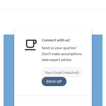
Connect with us!
Send us your queries!
Don't make assumptions
take expert advice.