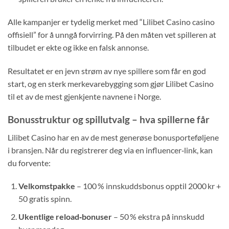
Alle kampanjer er tydelig merket med “Lilibet Casino casino
offisiell” for å unngå forvirring. På den måten vet spilleren at
tilbudet er ekte og ikke en falsk annonse.
Resultatet er en jevn strøm av nye spillere som får en god
start, og en sterk merkevarebygging som gjør Lilibet Casino
til et av de mest gjenkjente navnene i Norge.
Bonusstruktur og spillutvalg – hva spillerne får
Lilibet Casino har en av de mest generøse bonusporteføljene
i bransjen. Når du registrerer deg via en influencer‑link, kan
du forvente:
Velkomstpakke
– 100 % innskuddsbonus opptil 2000 kr +
50 gratis spinn.
Ukentlige reload‑bonuser
– 50 % ekstra på innskudd