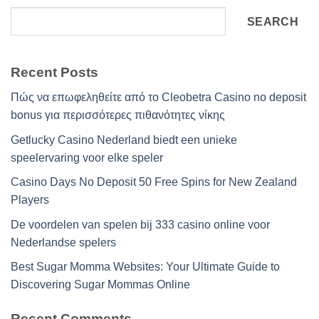
SEARCH
Recent Posts
Πώς να επωφεληθείτε από το Cleobetra Casino no deposit
bonus για περισσότερες πιθανότητες νίκης
Getlucky Casino Nederland biedt een unieke
speelervaring voor elke speler
Casino Days No Deposit 50 Free Spins for New Zealand
Players
De voordelen van spelen bij 333 casino online voor
Nederlandse spelers
Best Sugar Momma Websites: Your Ultimate Guide to
Discovering Sugar Mommas Online
Recent Comments