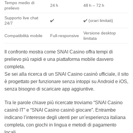
Tempo medio di
24 h
48 h – 72 h
prelievo
Supporto live chat
✔️
✔️ (orari limitati)
24/7
Versione desktop
Compatibilità mobile
Full‑responsive
limitata
Il confronto mostra come SNAI Casino offra tempi di
prelievo più rapidi e una piattaforma mobile davvero
completa.
Se sei alla ricerca di un SNAI Casino casinò ufficiale, il sito
è progettato per funzionare senza intoppi su Android e iOS,
senza bisogno di scaricare app aggiuntive.
Tra le parole chiave più ricercate troviamo “SNAI Casino
casinò IT” e “SNAI Casino casinò giocare”. Entrambe
indicano l’interesse degli utenti per un’esperienza italiana
completa, con giochi in lingua e metodi di pagamento
locali.