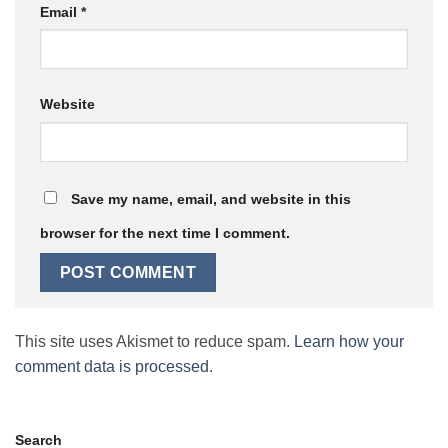
Email
*
Website
Save my name, email, and website in this
browser for the next time I comment.
This site uses Akismet to reduce spam.
Learn how your
comment data is processed.
Search