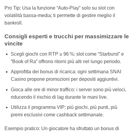
Pro Tip: Usa la funzione “Auto‑Play” solo su slot con
volatilità bassa‑media; ti permette di gestire meglio il
bankroll.
Consigli esperti e trucchi per massimizzare le
vincite
Scegli giochi con RTP ≥ 96 %: slot come “Starburst” e
“Book of Ra” offrono ritorni più alti nel lungo periodo.
Approfitta dei bonus di ricarica: ogni settimana SNAI
Casino propone promozioni per depositi aggiuntivi.
Gioca alle ore di minor traffico: i server sono più veloci,
riducendo il rischio di lag durante le mani live.
Utilizza il programma VIP: più giochi, più punti, più
premi esclusivi come cashback settimanale.
Esempio pratico: Un giocatore ha sfruttato un bonus di