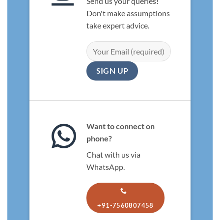
Send us your queries!
Don't make assumptions
take expert advice.
Want to connect on
phone?
Chat with us via
WhatsApp.
+91-7560807458