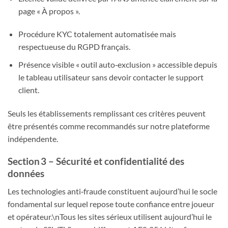
page « À propos ».
Procédure KYC totalement automatisée mais
respectueuse du RGPD français.
Présence visible « outil auto‑exclusion » accessible depuis
le tableau utilisateur sans devoir contacter le support
client.
Seuls les établissements remplissant ces critères peuvent
être présentés comme recommandés sur notre plateforme
indépendente.
Section 3 – Sécurité et confidentialité des
données
Les technologies anti‑fraude constituent aujourd’hui le socle
fondamental sur lequel repose toute confiance entre joueur
et opérateur.\nTous les sites sérieux utilisent aujourd’hui le