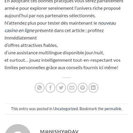
En adoptant ces bonnes pratiques vous serez parfaitement
armé·e pour explorer sereinement l’univers riche proposé
aujourd’hui par nos partenaires sélectionnés.
N’attendez plus pour tester dès maintenant le
nouveau
casino en ligne
présenté dans cet article ; profitez
immédiatement
d’offres attractives fiables,
d’une assistance multilingue disponible jour/nuit,
et surtout… jouez intelligemment tout-en-respectant vos
limites personnelles grâce aux conseils fournis ici même!
This entry was posted in
Uncategorized
. Bookmark the
permalink
.
M@NISHY@DAV