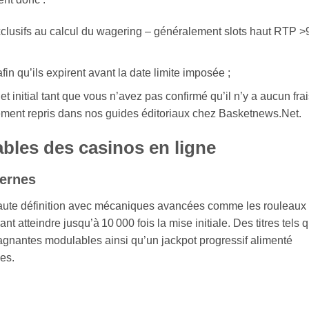
 exclusifs au calcul du wagering – généralement slots haut RTP >
afin qu’ils expirent avant la date limite imposée ;
 initial tant que vous n’avez pas confirmé qu’il n’y a aucun frai
èrement repris dans nos guides éditoriaux chez Basketnews.Net.
ables des casinos en ligne
ernes
haute définition avec mécaniques avancées comme les rouleaux
nt atteindre jusqu’à 10 000 fois la mise initiale. Des titres tels 
agnantes modulables ainsi qu’un jackpot progressif alimenté
es.