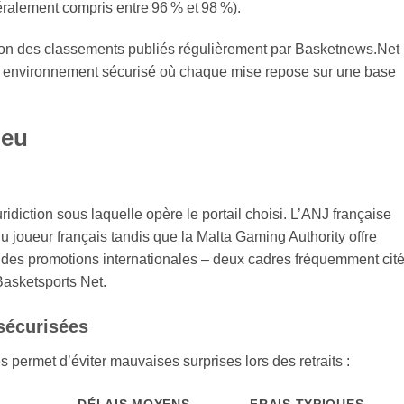
ralement compris entre 96 % et 98 %).
tion des classements publiés régulièrement par Basketnews.Net
n environnement sécurisé où chaque mise repose sur une base
jeu
uridiction sous laquelle opère le portail choisi. L’ANJ française
 du joueur français tandis que la Malta Gaming Authority offre
u des promotions internationales – deux cadres fréquemment cit
Basketsports Net.
sécurisées
permet d’éviter mauvaises surprises lors des retraits :
DÉLAIS MOYENS
FRAIS TYPIQUES