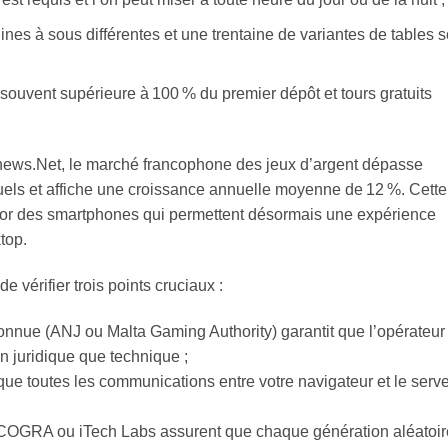
hines à sous différentes et une trentaine de variantes de tables s
souvent supérieure à 100 % du premier dépôt et tours gratuits
tnews.Net, le marché francophone des jeux d’argent dépasse
nuels et affiche une croissance annuelle moyenne de 12 %. Cette
or des smartphones qui permettent désormais une expérience
top.
de vérifier trois points cruciaux :
econnue (ANJ ou Malta Gaming Authority) garantit que l’opérateur
an juridique que technique ;
n que toutes les communications entre votre navigateur et le serv
 eCOGRA ou iTech Labs assurent que chaque génération aléatoir