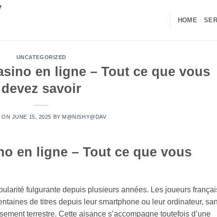
V
HOME
SER
UNCATEGORIZED
sino en ligne – Tout ce que vous
devez savoir
D ON
JUNE 15, 2025
BY
M@NISHY@DAV
o en ligne – Tout ce que vous
pularité fulgurante depuis plusieurs années. Les joueurs françai
entaines de titres depuis leur smartphone ou leur ordinateur, sa
ssement terrestre. Cette aisance s’accompagne toutefois d’une