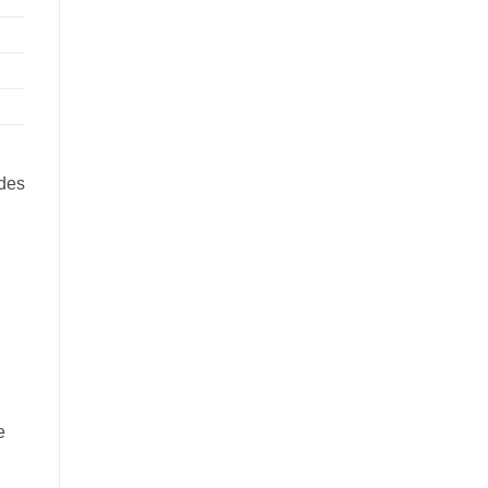
udes
e