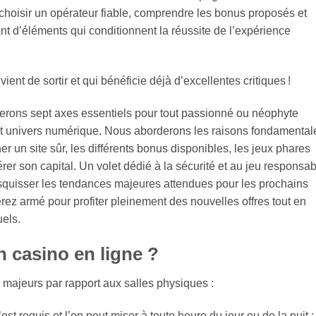
 choisir un opérateur fiable, comprendre les bonus proposés et
nt d’éléments qui conditionnent la réussite de l’expérience
vient de sortir et qui bénéficie déjà d’excellentes critiques !
rons sept axes essentiels pour tout passionné ou néophyte
t univers numérique. Nous aborderons les raisons fondamental
ner un site sûr, les différents bonus disponibles, les jeux phares
er son capital. Un volet dédié à la sécurité et au jeu responsab
squisser les tendances majeures attendues pour les prochains
rez armé pour profiter pleinement des nouvelles offres tout en
uels.
n casino en ligne ?
s majeurs par rapport aux salles physiques :
t requis et l’on peut miser à toute heure du jour ou de la nuit ;