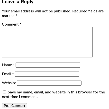
Leave a Reply
Your email address will not be published.
Required fields are
marked
*
Comment
*
Name
*
Email
*
Website
Save my name, email, and website in this browser for the
next time I comment.