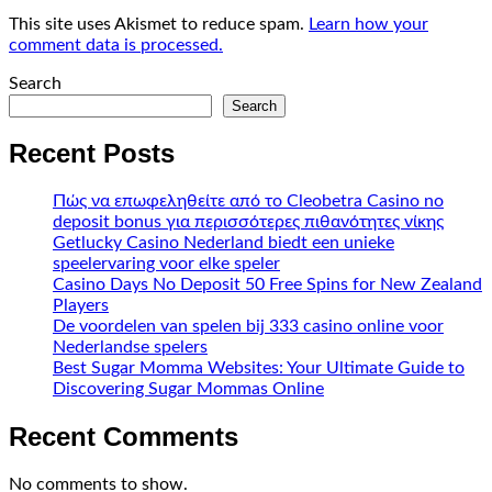
This site uses Akismet to reduce spam.
Learn how your
comment data is processed.
Search
Search
Recent Posts
Πώς να επωφεληθείτε από το Cleobetra Casino no
deposit bonus για περισσότερες πιθανότητες νίκης
Getlucky Casino Nederland biedt een unieke
speelervaring voor elke speler
Casino Days No Deposit 50 Free Spins for New Zealand
Players
De voordelen van spelen bij 333 casino online voor
Nederlandse spelers
Best Sugar Momma Websites: Your Ultimate Guide to
Discovering Sugar Mommas Online
Recent Comments
No comments to show.