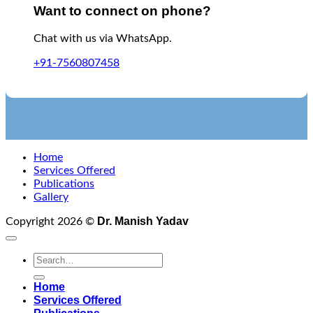
Want to connect on phone?
Chat with us via WhatsApp.
+91-7560807458
Home
Services Offered
Publications
Gallery
Dr. Manish Yadav
Copyright 2026 ©
Home
Services Offered