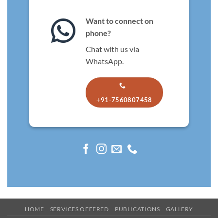
Want to connect on
phone?
Chat with us via
WhatsApp.
+91-7560807458
HOME
SERVICES OFFERED
PUBLICATIONS
GALLERY