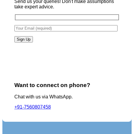
Send us your queries! Don't make assumptions
take expert advice.
Want to connect on phone?
Chat with us via WhatsApp.
+91-7560807458