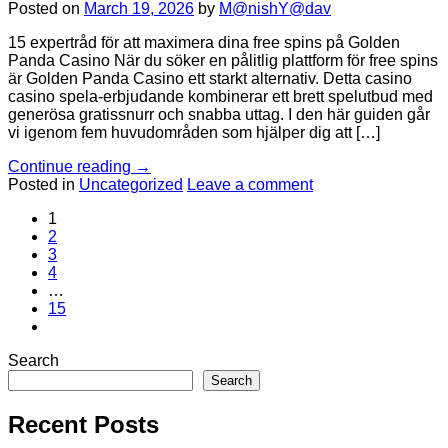
Posted on
March 19, 2026
by
M@nishY@dav
15 expertråd för att maximera dina free spins på Golden
Panda Casino När du söker en pålitlig plattform för free spins
är Golden Panda Casino ett starkt alternativ. Detta casino
casino spela‑erbjudande kombinerar ett brett spelutbud med
generösa gratissnurr och snabba uttag. I den här guiden går
vi igenom fem huvudområden som hjälper dig att […]
Continue reading
→
Posted in
Uncategorized
Leave a comment
1
2
3
4
…
15
Search
Search
Recent Posts