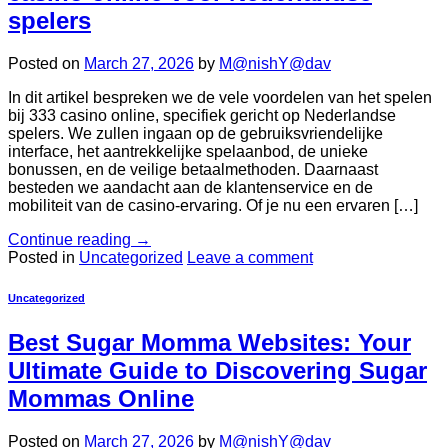
spelers
Posted on
March 27, 2026
by
M@nishY@dav
In dit artikel bespreken we de vele voordelen van het spelen
bij 333 casino online, specifiek gericht op Nederlandse
spelers. We zullen ingaan op de gebruiksvriendelijke
interface, het aantrekkelijke spelaanbod, de unieke
bonussen, en de veilige betaalmethoden. Daarnaast
besteden we aandacht aan de klantenservice en de
mobiliteit van de casino-ervaring. Of je nu een ervaren […]
Continue reading
→
Posted in
Uncategorized
Leave a comment
Uncategorized
Best Sugar Momma Websites: Your
Ultimate Guide to Discovering Sugar
Mommas Online
Posted on
March 27, 2026
by
M@nishY@dav