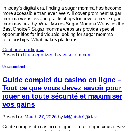
In today’s digital era, finding a sugar momma has become
more accessible than ever. We will cover prominent sugar
momma websites and practical tips for how to meet sugar
mommas nearby. What Makes Sugar Momma Websites the
Best Choice? Sugar momma websites provide special
opportunities for individuals looking for sugar momma
relationships. What makes platforms […]
Continue reading
→
Posted in
Uncategorized
Leave a comment
Uncategorized
Guide complet du casino en ligne –
Tout ce que vous devez savoir pour
jouer en toute sécurité et maximiser
vos gains
Posted on
March 27, 2026
by
M@nishY@dav
Guide complet du casino en ligne – Tout ce que vous devez