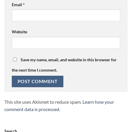
Email
*
Website
Save my name, email, and website in this browser for
the next time I comment.
This site uses Akismet to reduce spam.
Learn how your
comment data is processed.
Search