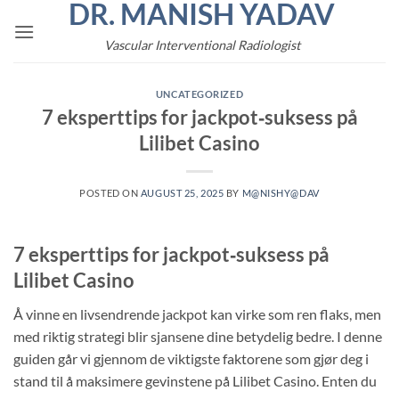
DR. MANISH YADAV
Skip
to
Vascular Interventional Radiologist
content
UNCATEGORIZED
7 eksperttips for jackpot‑suksess på
Lilibet Casino
POSTED ON
AUGUST 25, 2025
BY
M@NISHY@DAV
7 eksperttips for jackpot‑suksess på
Lilibet Casino
Å vinne en livsendrende jackpot kan virke som ren flaks, men
med riktig strategi blir sjansene dine betydelig bedre. I denne
guiden går vi gjennom de viktigste faktorene som gjør deg i
stand til å maksimere gevinstene på Lilibet Casino. Enten du