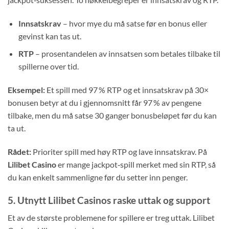
Innsatskrav
– hvor mye du må satse før en bonus eller
gevinst kan tas ut.
RTP
– prosentandelen av innsatsen som betales tilbake til
spillerne over tid.
Eksempel:
Et spill med 97 % RTP og et innsatskrav på 30×
bonusen betyr at du i gjennomsnitt får 97 % av pengene
tilbake, men du må satse 30 ganger bonusbeløpet før du kan
ta ut.
Rådet:
Prioriter spill med høy RTP og lave innsatskrav. På
Lilibet Casino
er mange jackpot‑spill merket med sin RTP, så
du kan enkelt sammenligne før du setter inn penger.
5. Utnytt Lilibet Casinos raske uttak og support
Et av de største problemene for spillere er treg uttak. Lilibet