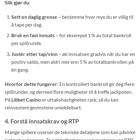
Slik gjør du:
Sett en daglig grense
– bestemme hvor mye du er villig til
å tape per dag.
Bruk en fast innsats
– for eksempel 1 % av total bankroll
per spillrunde.
Justér etter tap/vinn
– øk innsatsen gradvis når du har en
positiv saldo, men aldri mer enn 5 % av totalbankrollen på
én gang.
Hvorfor dette fungerer:
En kontrollert bankroll gir deg flere
spillrunder, og dermed flere muligheter til å treffe jackpoten.
På
Lilibet Casino
er uttakshastigheten rask, så du kan
reinvestere gevinstene umiddelbart.
4. Forstå innsatskrav og RTP
Mange spillere overser de tekniske detaljene som kan påvirke
jackpot‑suksessen. To nøkkelbegreper er innsatskrav og RTP.