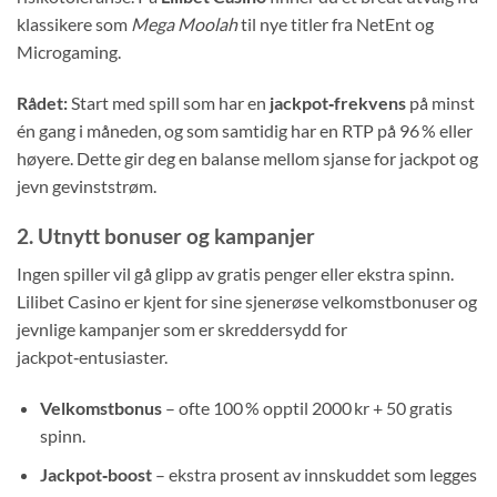
klassikere som
Mega Moolah
til nye titler fra NetEnt og
Microgaming.
Rådet:
Start med spill som har en
jackpot‑frekvens
på minst
én gang i måneden, og som samtidig har en RTP på 96 % eller
høyere. Dette gir deg en balanse mellom sjanse for jackpot og
jevn gevinststrøm.
2. Utnytt bonuser og kampanjer
Ingen spiller vil gå glipp av gratis penger eller ekstra spinn.
Lilibet Casino er kjent for sine sjenerøse velkomstbonuser og
jevnlige kampanjer som er skreddersydd for
jackpot‑entusiaster.
Velkomstbonus
– ofte 100 % opptil 2000 kr + 50 gratis
spinn.
Jackpot‑boost
– ekstra prosent av innskuddet som legges