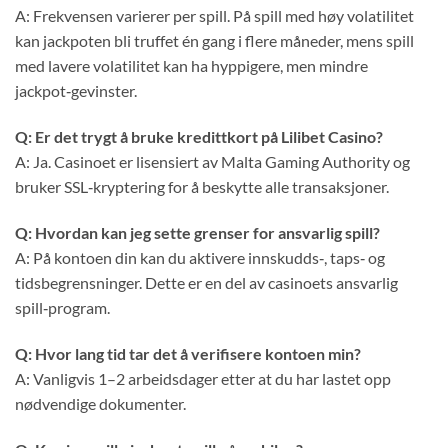
A: Frekvensen varierer per spill. På spill med høy volatilitet
kan jackpoten bli truffet én gang i flere måneder, mens spill
med lavere volatilitet kan ha hyppigere, men mindre
jackpot‑gevinster.
Q: Er det trygt å bruke kredittkort på Lilibet Casino?
A: Ja. Casinoet er lisensiert av Malta Gaming Authority og
bruker SSL‑kryptering for å beskytte alle transaksjoner.
Q: Hvordan kan jeg sette grenser for ansvarlig spill?
A: På kontoen din kan du aktivere innskudds‑, taps‑ og
tidsbegrensninger. Dette er en del av casinoets ansvarlig
spill‑program.
Q: Hvor lang tid tar det å verifisere kontoen min?
A: Vanligvis 1–2 arbeidsdager etter at du har lastet opp
nødvendige dokumenter.