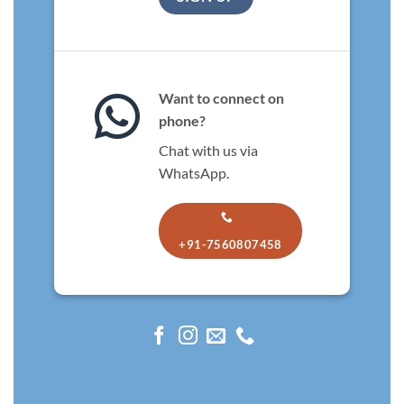
Want to connect on
phone?
Chat with us via
WhatsApp.
+91-7560807458