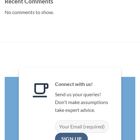
Recent Comments
No comments to show.
Connect with us!
Send us your queries!
Don't make assumptions
take expert advice.