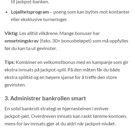
til jackpot‑banken.
Lojalitetsprogram
– poeng som kan byttes mot kontanter
eller eksklusive turneringer.
Viktig:
Les alltid vilkårene. Mange bonuser har
omsetningskrav
(f.eks. 30× bonusbeløpet) som må oppfylles
før du kan ta ut gevinster.
Tips:
Kombiner en velkomstbonus med en kampanje som gir
ekstra innsats på jackpot‑spill. På den måten får du både
ekstra spilltid og en høyere sjanse for å treffe den store
gevinsten.
3. Administrer bankrollen smart
En solid bankroll‑strategi er hjørnesteinen i enhver
jackpot‑jakt. Overdreven innsats kan raskt tømme kontoen,
mens for lav innsats gjør at du aldri når jackpot‑nivået.