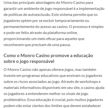
Uma das principais abordagens do Monro Casino para
garantir um ambiente de jogo responsável é a implementação
de políticas de autoexclusão. Este sistema permite que os
jogadores optem por se excluir temporariamente ou
permanentemente do acesso ao casino. O processo é simples
e pode ser feito através da plataforma online,
proporcionando um meio eficaz para aqueles que
reconhecem que precisam de uma pausa.
Como o Monro Casino promove a educação
sobre o jogo responsável
O Monro Casino não apenas oferece jogos, mas também
investe em programas educativos que ensinam os jogadores
sobre os riscos associados ao jogo. Através de workshops e
materiais informativos disponíveis em seu site, o casino ajuda
os jogadores a entenderem melhor os sinais de jogo
problemático. Essa educação é crucial, pois muitos jogadores
podem não estar cientes dos limites que devem estabelecer