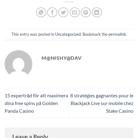
This entry was posted in
Uncategorized
. Bookmark the
permalink
.
M@NISHY@DAV
15 expertråd för att maximera
8 stratégies gagnantes pour le
dina free spins på Golden
Blackjack Live sur mobile chez
Panda Casino
Stake Casino
Leave a Reply