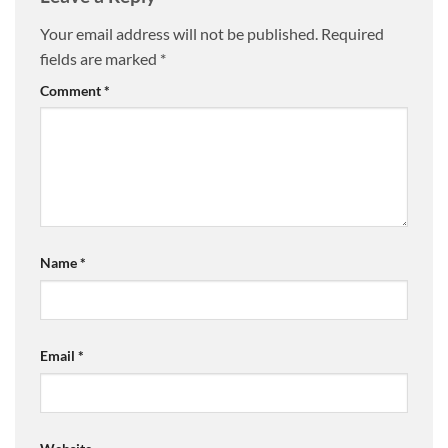
Your email address will not be published.
Required
fields are marked
*
Comment
*
Name
*
Email
*