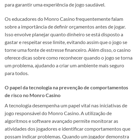
para garantir uma experiência de jogo saudável.
Os educadores do Monro Casino frequentemente falam
sobre a importância de definir orçamentos antes de jogar.
Isso envolve planejar quanto dinheiro se está disposto a
gastar e respeitar esse limite, evitando assim que o jogo se
torne uma fonte de estresse financeiro. Além disso, o casino
oferece dicas sobre como reconhecer quando o jogo se torna
um problema, ajudando a criar um ambiente mais seguro
para todos.
O papel da tecnologia na prevenção de comportamentos
de risco no Monro Casino
A tecnologia desempenha um papel vital nas iniciativas de
jogo responsável do Monro Casino. A utilização de
algoritmos e software avançado permite monitorar as
atividades dos jogadores e identificar comportamentos que
possam indicar problemas. Quando um jogador demonstra