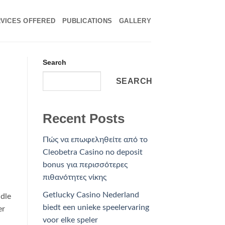
VICES OFFERED
PUBLICATIONS
GALLERY
Search
SEARCH
Recent Posts
Πώς να επωφεληθείτε από το
Cleobetra Casino no deposit
bonus για περισσότερες
πιθανότητες νίκης
Getlucky Casino Nederland
ndle
biedt een unieke speelervaring
er
voor elke speler