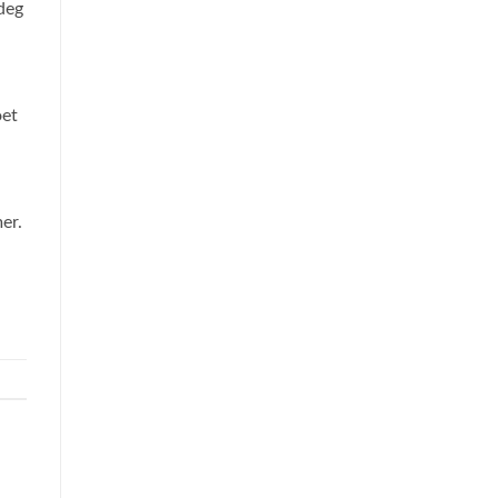
 deg
oet
er.