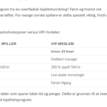
rogram fra en overfladisk lojalitetsordning? Først og fremst må
løfter. For mange norske spillere er dette spesielt viktig, fordi
asinofunksjoner versus VIP‑fordeler:
 SPILLER
VIP‑MEDLEM
Innen 24 timer
Dedikert manager
 100 kr
200 % opptil 500 kr
Live‑dealer‑turneringer
Første tilgang
rdeler som sparer både tid og penger. Dette er grunnen til at ma
id lojalitetsprogram.