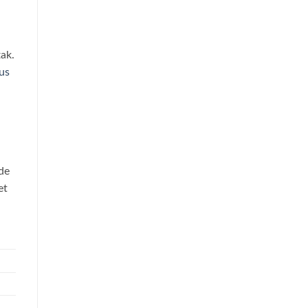
tak.
us
nde
et