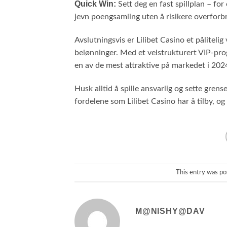
Quick Win:
Sett deg en fast spillplan – for
jevn poengsamling uten å risikere overforb
Avslutningsvis er Lilibet Casino et påliteli
belønninger. Med et velstrukturert VIP‑pro
en av de mest attraktive på markedet i 202
Husk alltid å spille ansvarlig og sette gren
fordelene som Lilibet Casino har å tilby, 
This entry was po
M@NISHY@DAV