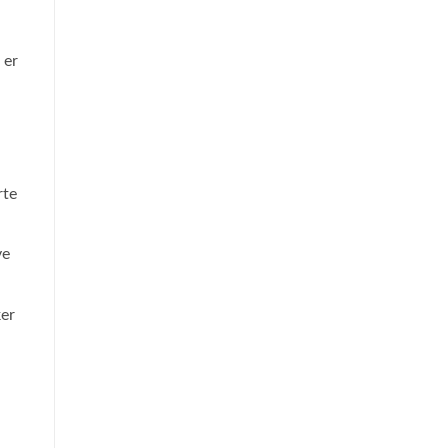
 er
rte
ve
ker