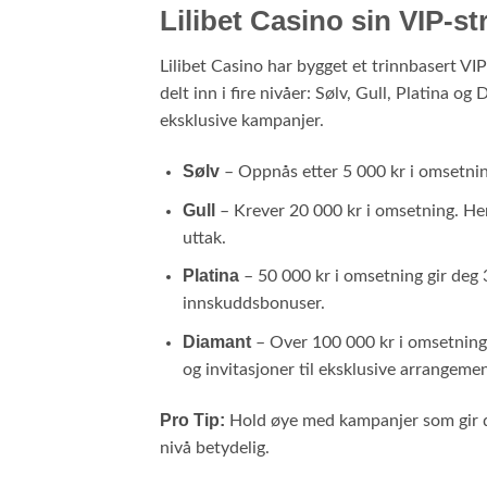
Lilibet Casino sin VIP‑s
Lilibet Casino har bygget et trinnbasert V
delt inn i fire nivåer: Sølv, Gull, Platina 
eksklusive kampanjer.
Sølv
– Oppnås etter 5 000 kr i omsetning
Gull
– Krever 20 000 kr i omsetning. He
uttak.
Platina
– 50 000 kr i omsetning gir deg 3
innskuddsbonuser.
Diamant
– Over 100 000 kr i omsetning
og invitasjoner til eksklusive arrangemen
Pro Tip:
Hold øye med kampanjer som gir dob
nivå betydelig.