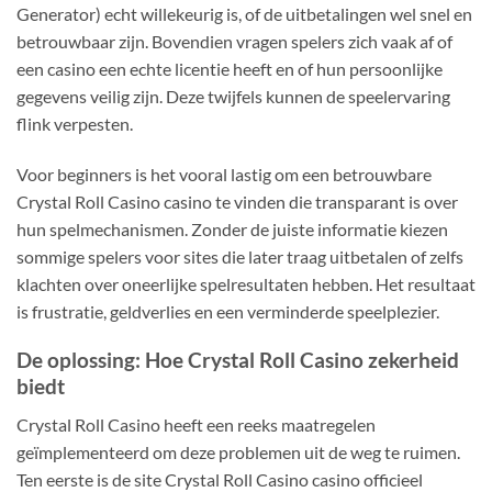
Generator) echt willekeurig is, of de uitbetalingen wel snel en
betrouwbaar zijn. Bovendien vragen spelers zich vaak af of
een casino een echte licentie heeft en of hun persoonlijke
gegevens veilig zijn. Deze twijfels kunnen de speelervaring
flink verpesten.
Voor beginners is het vooral lastig om een betrouwbare
Crystal Roll Casino casino te vinden die transparant is over
hun spelmechanismen. Zonder de juiste informatie kiezen
sommige spelers voor sites die later traag uitbetalen of zelfs
klachten over oneerlijke spelresultaten hebben. Het resultaat
is frustratie, geldverlies en een verminderde speelplezier.
De oplossing: Hoe Crystal Roll Casino zekerheid
biedt
Crystal Roll Casino heeft een reeks maatregelen
geïmplementeerd om deze problemen uit de weg te ruimen.
Ten eerste is de site Crystal Roll Casino casino officieel