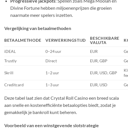
Progressieve jackpots
: Spellen zoals Mega Moolah en
Divine Fortune hebben miljoenenprijzen die groeien
naarmate meer spelers inzetten.
Vergelijking van betaalmethoden
BESCHIKBARE
BETAALMETHODE
VERWERKINGSTIJD
K
VALUTA
iDEAL
0–24 uur
EUR
G
Trustly
Direct
EUR, GBP
G
Kl
Skrill
1–2 uur
EUR, USD, GBP
fe
Creditcard
1–3 uur
EUR, USD
G
Deze tabel laat zien dat Crystal Roll Casino een breed scala
aan snelle en kostenefficiënte betaalopties biedt, zodat je
gemakkelijk je bankroll kunt beheren.
Voorbeeld van een winstgevende slotstrategie