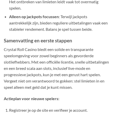
Het ontbreken van limieten leidt vaak tot overmatig
spelen.
Alleen op jackpots focussen
: Terwijl jackpots
aantrekkelijk zijn, bieden reguliere uitbetalingen vaak een
stabieler rendement. Balans je spel tussen beide.
Samenvatting en eerste stappen
Crystal Roll Casino biedt een solide en transparante
speelomgeving voor zowel beginners als gevorderde
slotliefhebbers. Met een officiële licentie, snelle uitbetalingen
en een breed scala aan slots, inclusief live‑mode en
progressieve jackpots, kun je met een gerust hart spelen.
Vergeet niet om verantwoord te gokken: stel limieten in en
speel alleen met geld dat je kunt missen.
Actieplan voor nieuwe spelers:
Registreer je op de site en verifieer je account.