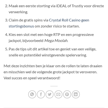
Maak een eerste storting via iDEAL of Trustly voor directe
verwerking.
Claim de gratis spins via
Crystal Roll Casino geen
stortingsbonus
om zonder risico te starten.
Kies een slot met een hoge RTP en een progressieve
jackpot, bijvoorbeeld
Mega Moolah
.
Pas de tips uit dit artikel toe en geniet van een veilige,
snelle en potentiëel winstgevende spelervaring.
Met deze inzichten ben je klaar om de rollen te laten draaien
en misschien wel de volgende grote jackpot te veroveren.
Veel succes en speel verantwoord!