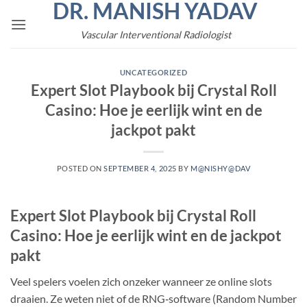
DR. MANISH YADAV
Skip
to
Vascular Interventional Radiologist
content
UNCATEGORIZED
Expert Slot Playbook bij Crystal Roll
Casino: Hoe je eerlijk wint en de
jackpot pakt
POSTED ON
SEPTEMBER 4, 2025
BY
M@NISHY@DAV
Expert Slot Playbook bij Crystal Roll
Casino: Hoe je eerlijk wint en de jackpot
pakt
Veel spelers voelen zich onzeker wanneer ze online slots
draaien. Ze weten niet of de RNG‑software (Random Number