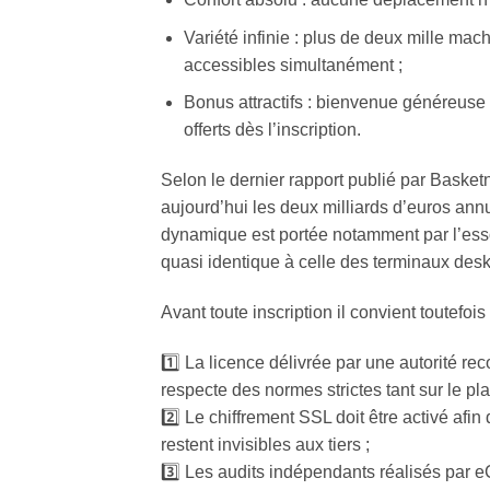
Variété infinie : plus de deux mille mac
accessibles simultanément ;
Bonus attractifs : bienvenue généreuse 
offerts dès l’inscription.
Selon le dernier rapport publié par Baske
aujourd’hui les deux milliards d’euros an
dynamique est portée notamment par l’ess
quasi identique à celle des terminaux desk
Avant toute inscription il convient toutefois 
1️⃣ La licence délivrée par une autorité r
respecte des normes strictes tant sur le pl
2️⃣ Le chiffrement SSL doit être activé afi
restent invisibles aux tiers ;
3️⃣ Les audits indépendants réalisés par