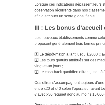
Lorsque ces indicateurs dépassent leurs st
observation récurrente dans nos classeme
afin d’attribuer un score global fiable.
III : Les bonus d’accueil
Les nouveaux établissements comme celui
proposent généralement trois formes princi
1️⃣ Le dépôt‑match allant jusqu’à 2000 € av
2️⃣ Les tours gratuits attribués sur des m
vingt‑et‑un jours ;
3️⃣ Le cash‑back quotidien offrant jusqu’à
Ces offres s’accompagnent toujours d’une co
entre x20 et x40 selon l’opérateur avant t
€ avec x30 requiert donc au moins 15 000
Pour optimiser votre premier dépôt il convi