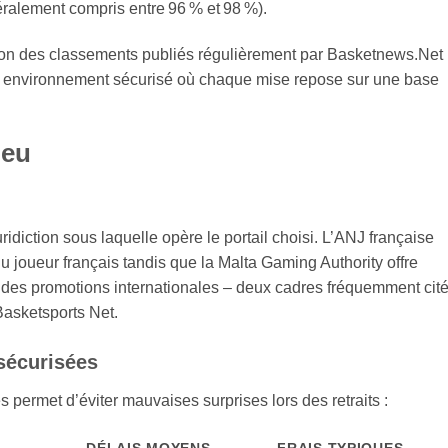
ralement compris entre 96 % et 98 %).
tion des classements publiés régulièrement par Basketnews.Net
n environnement sécurisé où chaque mise repose sur une base
jeu
uridiction sous laquelle opère le portail choisi. L’ANJ française
 du joueur français tandis que la Malta Gaming Authority offre
u des promotions internationales – deux cadres fréquemment cit
Basketsports Net.
sécurisées
permet d’éviter mauvaises surprises lors des retraits :
DÉLAIS MOYENS
FRAIS TYPIQUES