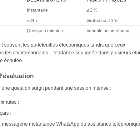
Instantané
≤ 2 %
≤24h
Gratuit ou < 1 %
Quelques minutes
Variable selon réseau
nt souvent les portefeuilles électroniques tandis que ceux
ers les cryptomonnaies – tendance soulignée dans plusieurs ét
e écoulée.
d’évaluation
u’une question surgit pendant une session intense :
minutes ;
çais ;
ite, messagerie instantanée WhatsApp ou assistance téléphoniqu