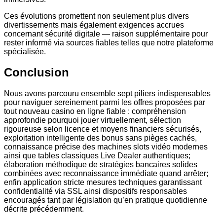
Ces évolutions promettent non seulement plus divers
divertissements mais également exigences accrues
concernant sécurité digitale — raison supplémentaire pour
rester informé via sources fiables telles que notre plateforme
spécialisée.
Conclusion
Nous avons parcouru ensemble sept piliers indispensables
pour naviguer sereinement parmi les offres proposées par
tout nouveau casino en ligne fiable : compréhension
approfondie pourquoi jouer virtuellement, sélection
rigoureuse selon licence et moyens financiers sécurisés,
exploitation intelligente des bonus sans pièges cachés,
connaissance précise des machines slots vidéo modernes
ainsi que tables classiques Live Dealer authentiques;
élaboration méthodique de stratégies bancaires solides
combinées avec reconnaissance immédiate quand arrêter;
enfin application stricte mesures techniques garantissant
confidentialité via SSL ainsi dispositifs responsables
encouragés tant par législation qu’en pratique quotidienne
décrite précédemment.