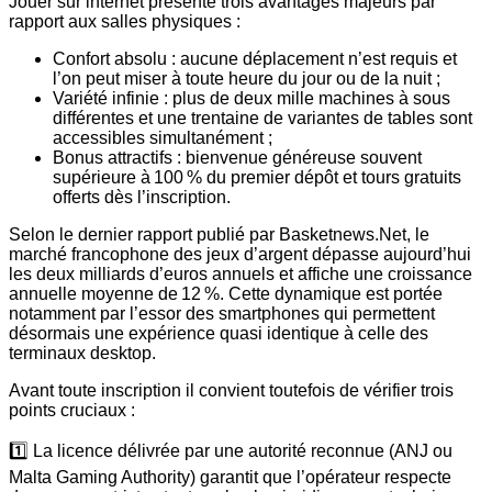
Jouer sur internet présente trois avantages majeurs par
rapport aux salles physiques :
Confort absolu : aucune déplacement n’est requis et
l’on peut miser à toute heure du jour ou de la nuit ;
Variété infinie : plus de deux mille machines à sous
différentes et une trentaine de variantes de tables sont
accessibles simultanément ;
Bonus attractifs : bienvenue généreuse souvent
supérieure à 100 % du premier dépôt et tours gratuits
offerts dès l’inscription.
Selon le dernier rapport publié par Basketnews.Net, le
marché francophone des jeux d’argent dépasse aujourd’hui
les deux milliards d’euros annuels et affiche une croissance
annuelle moyenne de 12 %. Cette dynamique est portée
notamment par l’essor des smartphones qui permettent
désormais une expérience quasi identique à celle des
terminaux desktop.
Avant toute inscription il convient toutefois de vérifier trois
points cruciaux :
1️⃣ La licence délivrée par une autorité reconnue (ANJ ou
Malta Gaming Authority) garantit que l’opérateur respecte