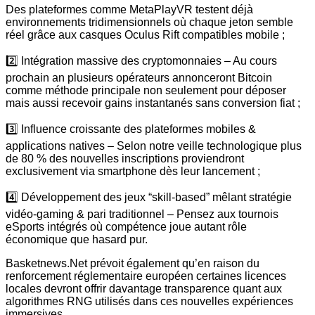
Des plateformes comme MetaPlayVR testent déjà
environnements tridimensionnels où chaque jeton semble
réel grâce aux casques Oculus Rift compatibles mobile ;
2️⃣ Intégration massive des cryptomonnaies – Au cours
prochain an plusieurs opérateurs annonceront Bitcoin
comme méthode principale non seulement pour déposer
mais aussi recevoir gains instantanés sans conversion fiat ;
3️⃣ Influence croissante des plateformes mobiles &
applications natives – Selon notre veille technologique plus
de 80 % des nouvelles inscriptions proviendront
exclusivement via smartphone dès leur lancement ;
4️⃣ Développement des jeux “skill‑based” mêlant stratégie
vidéo‑gaming & pari traditionnel – Pensez aux tournois
eSports intégrés où compétence joue autant rôle
économique que hasard pur.
Basketnews.Net prévoit également qu’en raison du
renforcement réglementaire européen certaines licences
locales devront offrir davantage transparence quant aux
algorithmes RNG utilisés dans ces nouvelles expériences
immersives.