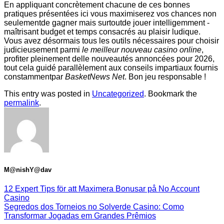
En appliquant concrètement chacune de ces bonnes
pratiques présentées ici vous maximiserez vos chances non
seulementde gagner mais surtoutde jouer intelligemment ­
maîtrisant budget et temps consacrés au plaisir ludique.​
Vous avez désormais tous les outils nécessaires pour choisir
judicieusement parmi
le meilleur nouveau casino online
,
profiter pleinement delle nouveautés annoncées pour 2026,
tout cela guidé parallèlement aux conseils impartiaux fournis
constammentpar
BasketNews Net
. Bon jeu responsable !
This entry was posted in
Uncategorized
. Bookmark the
permalink
.
M@nishY@dav
12 Expert Tips för att Maximera Bonusar på No Account
Casino
Segredos dos Torneios no Solverde Casino: Como
Transformar Jogadas em Grandes Prêmios