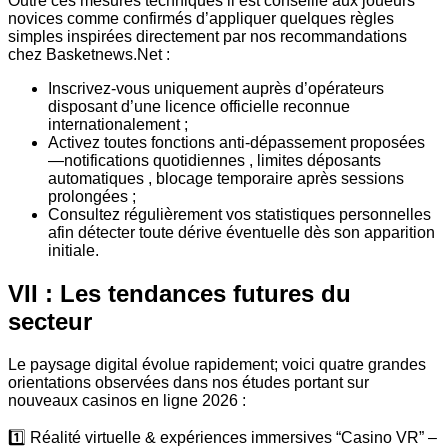
Outre ces mesures techniques il est conseillé aux joueurs
novices comme confirmés d’appliquer quelques règles
simples inspirées directement par nos recommandations
chez Basketnews.Net :
Inscrivez-vous uniquement auprès d’opérateurs
disposant d’une licence officielle reconnue
internationalement ;
Activez toutes fonctions anti‑dépassement proposées
—notifications quotidiennes , limites déposants
automatiques , blocage temporaire après sessions
prolongées ;
Consultez régulièrement vos statistiques personnelles
afin détecter toute dérive éventuelle dès son apparition
initiale.
VII : Les tendances futures du
secteur
Le paysage digital évolue rapidement; voici quatre grandes
orientations observées dans nos études portant sur
nouveaux casinos en ligne 2026 :
1️⃣ Réalité virtuelle & expériences immersives “Casino VR” –