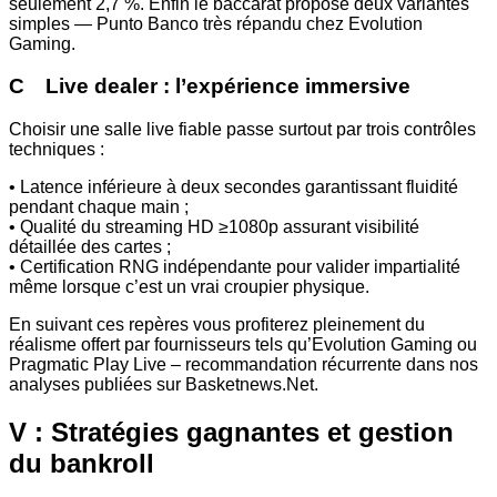
seulement 2,7 %. Enfin le baccarat propose deux variantes
simples — Punto Banco très répandu chez Evolution
Gaming.
C Live dealer : l’expérience immersive
Choisir une salle live fiable passe surtout par trois contrôles
techniques :
• Latence inférieure à deux secondes garantissant fluidité
pendant chaque main ;
• Qualité du streaming HD ≥1080p assurant visibilité
détaillée des cartes ;
• Certification RNG indépendante pour valider impartialité
même lorsque c’est un vrai croupier physique.
En suivant ces repères vous profiterez pleinement du
réalisme offert par fournisseurs tels qu’Evolution Gaming ou
Pragmatic Play Live – recommandation récurrente dans nos
analyses publiées sur Basketnews.Net.
V : Stratégies gagnantes et gestion
du bankroll