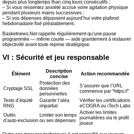
depuis plus longtemps than cinq tours consécutifs ;
– Si vous ressentez anxiété accrue voire agitation physique
pendant plusieurs mains successives ;
– Si vos dépenses dépassent aujourd’hui votre plafond
hebdomadaire fixé préalablement.
Basketnews.Net rappelle régulièrement qu’une pause
programmée — même courte — aide grandement à restaurer
objectivité avant toute reprise stratégique.
VI : Sécurité et jeu responsable
Description
Élément
Action recommandée
concise
Protection des
S’assurer que l’URL
Cryptage SSL
données
commence par “https://”
personnelles
Tests d’équité
Garantir l’aléa
Vérifier les certifications
RNG
impartial
eCOGRA ou iTech Labs
Activer les limites
Outils
Limiter son temps
journalières via le profil
d’auto‑exclusion
ou ses dépenses
joueur