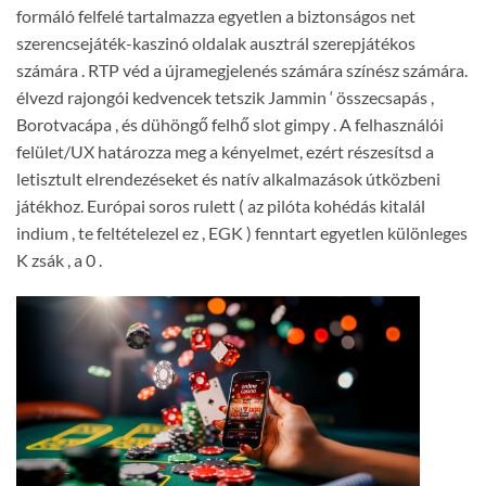
formáló felfelé tartalmazza egyetlen a biztonságos net
szerencsejáték-kaszinó oldalak ausztrál szerepjátékos
számára . RTP véd a újramegjelenés számára színész számára.
élvezd rajongói kedvencek tetszik Jammin ‘ összecsapás ,
Borotvacápa , és dühöngő felhő slot gimpy . A felhasználói
felület/UX határozza meg a kényelmet, ezért részesítsd a
letisztult elrendezéseket és natív alkalmazások útközbeni
játékhoz. Európai soros rulett ( az pilóta kohédás kitalál
indium , te feltételezel ez , EGK ) fenntart egyetlen különleges
K zsák , a 0 .