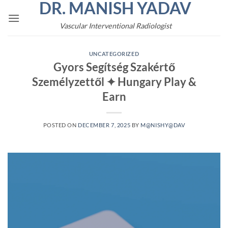
DR. MANISH YADAV
Skip
to
Vascular Interventional Radiologist
content
UNCATEGORIZED
Gyors Segítség Szakértő
Személyzettől ✦ Hungary Play &
Earn
POSTED ON
DECEMBER 7, 2025
BY
M@NISHY@DAV