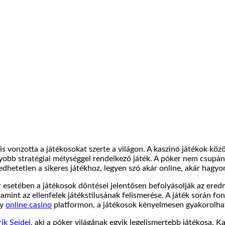
s vonzotta a játékosokat szerte a világon. A kaszinó játékok közö
obb stratégiai mélységgel rendelkező játék. A póker nem csupán 
edhetetlen a sikeres játékhoz, legyen szó akár online, akár hagy
 esetében a játékosok döntései jelentősen befolyásolják az eredm
lamint az ellenfelek játékstílusának felismerése. A játék során fo
gy
online casino
platformon, a játékosok kényelmesen gyakorolhatj
rik Seidel
, aki a póker világának egyik legelismertebb játékosa. K