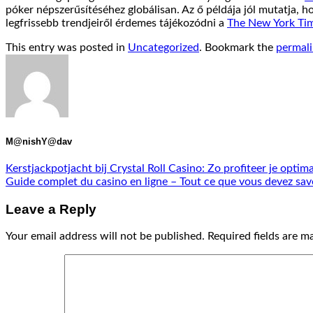
póker népszerűsítéséhez globálisan. Az ő példája jól mutatja, h
legfrissebb trendjeiről érdemes tájékozódni a
The New York Ti
This entry was posted in
Uncategorized
. Bookmark the
permal
M@nishY@dav
Kerstjackpotjacht bij Crystal Roll Casino: Zo profiteer je optim
Guide complet du casino en ligne – Tout ce que vous devez sav
Leave a Reply
Your email address will not be published.
Required fields are 