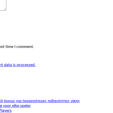
ext time I comment.
 data is processed.
t bonus για περισσότερες πιθανότητες νίκης
g voor elke speler
Players