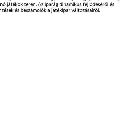
inó játékok terén. Az iparág dinamikus fejlődéséről és
zések és beszámolók a játékipar változásairól.