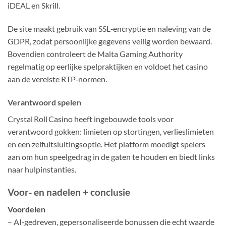
iDEAL en Skrill.
De site maakt gebruik van SSL‑encryptie en naleving van de
GDPR, zodat persoonlijke gegevens veilig worden bewaard.
Bovendien controleert de Malta Gaming Authority
regelmatig op eerlijke spelpraktijken en voldoet het casino
aan de vereiste RTP‑normen.
Verantwoord spelen
Crystal Roll Casino heeft ingebouwde tools voor
verantwoord gokken: limieten op stortingen, verlieslimieten
en een zelfuitsluitingsoptie. Het platform moedigt spelers
aan om hun speelgedrag in de gaten te houden en biedt links
naar hulpinstanties.
Voor‑ en nadelen + conclusie
Voordelen
– AI‑gedreven, gepersonaliseerde bonussen die echt waarde