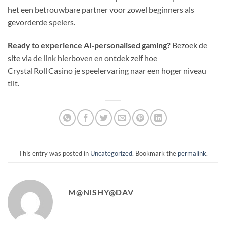
het een betrouwbare partner voor zowel beginners als
gevorderde spelers.
Ready to experience AI‑personalised gaming?
Bezoek de
site via de link hierboven en ontdek zelf hoe
Crystal Roll Casino je speelervaring naar een hoger niveau
tilt.
This entry was posted in
Uncategorized
. Bookmark the
permalink
.
M@NISHY@DAV