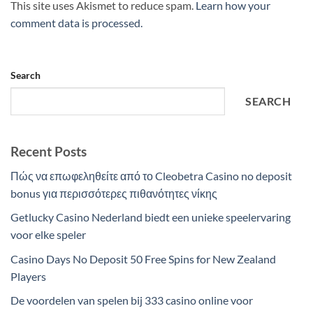
This site uses Akismet to reduce spam.
Learn how your
comment data is processed.
Search
SEARCH
Recent Posts
Πώς να επωφεληθείτε από το Cleobetra Casino no deposit
bonus για περισσότερες πιθανότητες νίκης
Getlucky Casino Nederland biedt een unieke speelervaring
voor elke speler
Casino Days No Deposit 50 Free Spins for New Zealand
Players
De voordelen van spelen bij 333 casino online voor