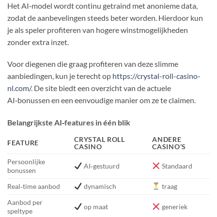
Het AI‑model wordt continu getraind met anonieme data,
zodat de aanbevelingen steeds beter worden. Hierdoor kun
je als speler profiteren van hogere winstmogelijkheden
zonder extra inzet.
Voor diegenen die graag profiteren van deze slimme
aanbiedingen, kun je terecht op
https://crystal-roll-casino-
nl.com/
. De site biedt een overzicht van de actuele
AI‑bonussen en een eenvoudige manier om ze te claimen.
Belangrijkste AI‑features in één blik
CRYSTAL ROLL
ANDERE
FEATURE
CASINO
CASINO’S
Persoonlijke
AI‑gestuurd
Standaard
bonussen
Real‑time aanbod
dynamisch
traag
Aanbod per
op maat
generiek
speltype