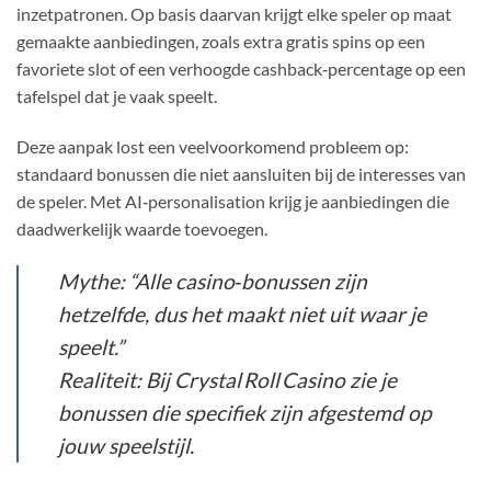
inzetpatronen. Op basis daarvan krijgt elke speler op maat
gemaakte aanbiedingen, zoals extra gratis spins op een
favoriete slot of een verhoogde cashback‑percentage op een
tafelspel dat je vaak speelt.
Deze aanpak lost een veelvoorkomend probleem op:
standaard bonussen die niet aansluiten bij de interesses van
de speler. Met AI‑personalisation krijg je aanbiedingen die
daadwerkelijk waarde toevoegen.
Mythe: “Alle casino‑bonussen zijn
hetzelfde, dus het maakt niet uit waar je
speelt.”
Realiteit: Bij Crystal Roll Casino zie je
bonussen die specifiek zijn afgestemd op
jouw speelstijl.