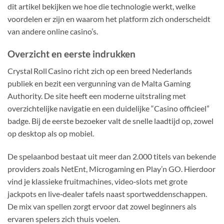
dit artikel bekijken we hoe die technologie werkt, welke
voordelen er zijn en waarom het platform zich onderscheidt
van andere online casino’s.
Overzicht en eerste indrukken
Crystal Roll Casino richt zich op een breed Nederlands
publiek en bezit een vergunning van de Malta Gaming
Authority. De site heeft een moderne uitstraling met
overzichtelijke navigatie en een duidelijke “Casino officieel”
badge. Bij de eerste bezoeker valt de snelle laadtijd op, zowel
op desktop als op mobiel.
De spelaanbod bestaat uit meer dan 2.000 titels van bekende
providers zoals NetEnt, Microgaming en Play’n GO. Hierdoor
vind je klassieke fruitmachines, video‑slots met grote
jackpots en live‑dealer tafels naast sportweddenschappen.
De mix van spellen zorgt ervoor dat zowel beginners als
ervaren spelers zich thuis voelen.