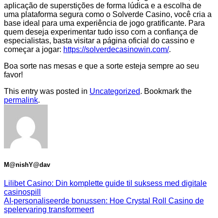
aplicação de superstições de forma lúdica e a escolha de
uma plataforma segura como o Solverde Casino, você cria a
base ideal para uma experiência de jogo gratificante. Para
quem deseja experimentar tudo isso com a confiança de
especialistas, basta visitar a página oficial do cassino e
começar a jogar:
https://solverdecasinowin.com/
.
Boa sorte nas mesas e que a sorte esteja sempre ao seu
favor!
This entry was posted in
Uncategorized
. Bookmark the
permalink
.
M@nishY@dav
Lilibet Casino: Din komplette guide til suksess med digitale
casinospill
AI‑personaliseerde bonussen: Hoe Crystal Roll Casino de
spelervaring transformeert