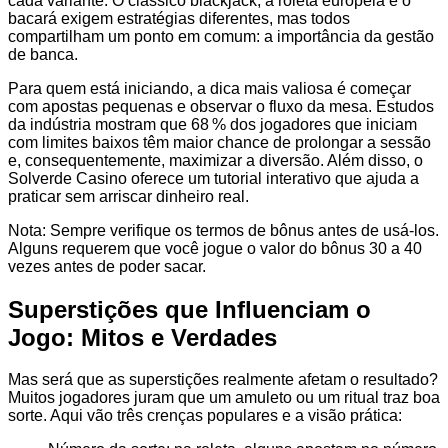
cada variante. O clássico blackjack, a roleta europeia e o
bacará exigem estratégias diferentes, mas todos
compartilham um ponto em comum: a importância da gestão
de banca.
Para quem está iniciando, a dica mais valiosa é começar
com apostas pequenas e observar o fluxo da mesa. Estudos
da indústria mostram que 68 % dos jogadores que iniciam
com limites baixos têm maior chance de prolongar a sessão
e, consequentemente, maximizar a diversão. Além disso, o
Solverde Casino oferece um tutorial interativo que ajuda a
praticar sem arriscar dinheiro real.
Nota: Sempre verifique os termos de bônus antes de usá‑los.
Alguns requerem que você jogue o valor do bônus 30 a 40
vezes antes de poder sacar.
Superstições que Influenciam o
Jogo: Mitos e Verdades
Mas será que as superstições realmente afetam o resultado?
Muitos jogadores juram que um amuleto ou um ritual traz boa
sorte. Aqui vão três crenças populares e a visão prática: