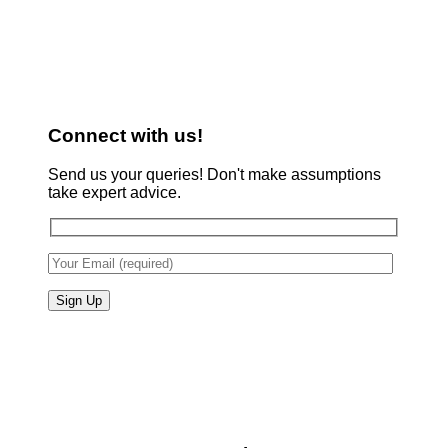
Connect with us!
Send us your queries! Don't make assumptions
take expert advice.