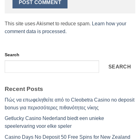
This site uses Akismet to reduce spam.
Learn how your
comment data is processed.
Search
SEARCH
Recent Posts
Πώς να επωφεληθείτε από το Cleobetra Casino no deposit
bonus για περισσότερες πιθανότητες νίκης
Getlucky Casino Nederland biedt een unieke
speelervaring voor elke speler
Casino Days No Deposit 50 Free Spins for New Zealand