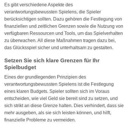
Es gibt verschiedene Aspekte des
verantwortungsbewussten Spielens, die Spieler
berücksichtigen sollten. Dazu gehören die Festlegung von
finanziellen und zeitlichen Grenzen sowie die Nutzung von
verfügbaren Ressourcen und Tools, um das Spielverhalten
zu überwachen. All diese Maßnahmen tragen dazu bei,
das Glücksspiel sicher und unterhaltsam zu gestalten.
Setzen Sie sich klare Grenzen für Ihr
Spielbudget
Eines der grundlegenden Prinzipien des
verantwortungsbewussten Spielens ist die Festlegung
eines klaren Budgets. Spieler sollten sich im Voraus
entscheiden, wie viel Geld sie bereit sind zu setzen, und
sich strikt an diese Grenze halten. Dies verhindert, dass sie
mehr ausgeben, als sie sich leisten können, und hilft,
finanzielle Probleme zu vermeiden.