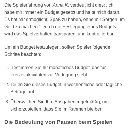
Die Spielerfahrung von
Anna K.
verdeutlicht dies: „Ich
habe mir immer ein Budget gesetzt und halte mich daran.
Es hat mir ermöglicht, Spaß zu haben, ohne mir Sorgen um
Geld zu machen.“ Durch die Festlegung eines Budgets
wird das Spielverhalten transparent und kontrollierbar.
Um ein Budget festzulegen, sollten Spieler folgende
Schritte beachten:
Bestimmen Sie Ihr monatliches Budget, das für
Freizeitaktivitäten zur Verfügung steht.
Teilen Sie dieses Budget in wöchentliche oder tägliche
Beträge auf.
Überwachen Sie Ihre Ausgaben regelmäßig, um
sicherzustellen, dass Sie im Rahmen bleiben.
Die Bedeutung von Pausen beim Spielen